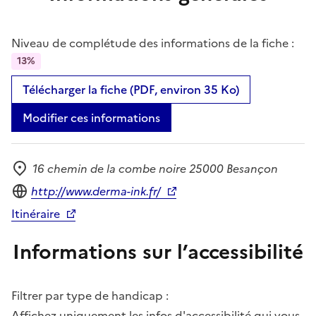
Niveau de complétude des informations de la fiche :
13%
Télécharger la fiche (PDF, environ 35 Ko)
Modifier ces informations
16 chemin de la combe noire 25000 Besançon
Adresse
Site internet
http://www.derma-ink.fr/
Itinéraire
Informations sur l’accessibilité
Filtrer par type de handicap :
Affichez uniquement les infos d'accessibilité qui vous