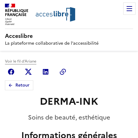
RÉPUBLIQUE
FRANÇAISE
Acceslibre
La plateforme collaborative de l’accessibilité
Voir le fil d'Ariane
Facebook
X (anciennement Twitter)
Linkedin
Copier le lien
Retour
DERMA-INK
Soins de beauté, esthétique
Informations générales