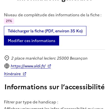
Niveau de complétude des informations de la fiche :
21%
Télécharger la fiche (PDF, environ 35 Ko)
Modifier ces informations
2 place maréchal leclerc 25000 Besançon
Adresse
Site internet
https://www.aldi.fr/
Itinéraire
Informations sur l’accessibilité
Filtrer par type de handicap :
Affichez uniquement les infos d'accessibilité qui vous