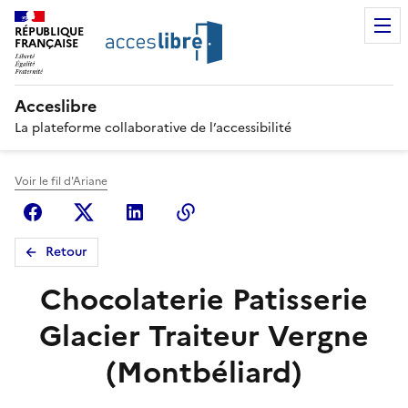
RÉPUBLIQUE
FRANÇAISE
Acceslibre
La plateforme collaborative de l’accessibilité
Voir le fil d'Ariane
Facebook
X (anciennement Twitter)
Linkedin
Copier le lien
Retour
Chocolaterie Patisserie
Glacier Traiteur Vergne
(Montbéliard)