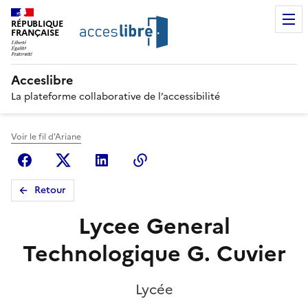
RÉPUBLIQUE
FRANÇAISE
Acceslibre
La plateforme collaborative de l’accessibilité
Voir le fil d'Ariane
Facebook
X (anciennement Twitter)
Linkedin
Copier le lien
Retour
Lycee General
Technologique G. Cuvier
Lycée