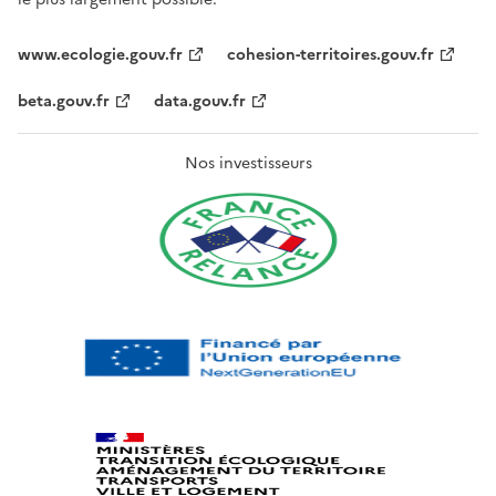
www.ecologie.gouv.fr
cohesion-territoires.gouv.fr
beta.gouv.fr
data.gouv.fr
Nos investisseurs