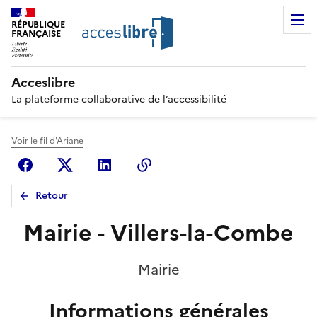
RÉPUBLIQUE
FRANÇAISE
Acceslibre
La plateforme collaborative de l’accessibilité
Voir le fil d'Ariane
Facebook
X (anciennement Twitter)
Linkedin
Copier le lien
Retour
Mairie - Villers-la-Combe
Mairie
Informations générales