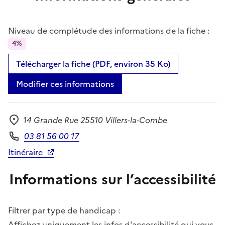
Niveau de complétude des informations de la fiche :
4%
Télécharger la fiche (PDF, environ 35 Ko)
Modifier ces informations
14 Grande Rue 25510 Villers-la-Combe
Adresse
03 81 56 00 17
Téléphone
Itinéraire
Informations sur l’accessibilité
Filtrer par type de handicap :
Affichez uniquement les infos d'accessibilité qui vous