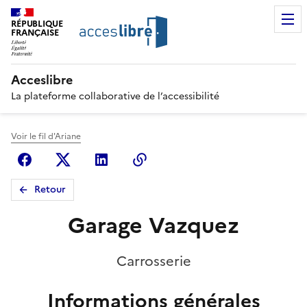
RÉPUBLIQUE
FRANÇAISE
Acceslibre
La plateforme collaborative de l’accessibilité
Voir le fil d'Ariane
Facebook
X (anciennement Twitter)
Linkedin
Copier le lien
Retour
Garage Vazquez
Carrosserie
Informations générales