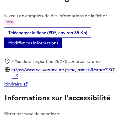
Niveau de complétude des informations de la fiche :
29%
Télécharger la fiche (PDF, environ 35 Ko)
Modifier ces informations
Allee de la serpentine 26270 Loriol-sur-Drôme
Adresse
Site internet
https://www.passionbeaute.fr/magasins%3Fstore
Itinéraire
Informations sur l’accessibilité
Filtrer par type de handicap :