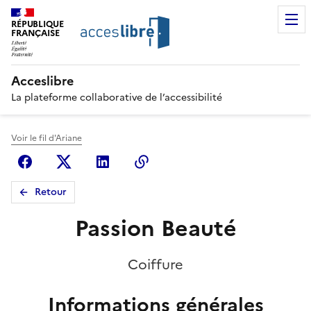
RÉPUBLIQUE
FRANÇAISE
Acceslibre
La plateforme collaborative de l’accessibilité
Voir le fil d'Ariane
Facebook
X (anciennement Twitter)
Linkedin
Copier le lien
Retour
Passion Beauté
Coiffure
Informations générales