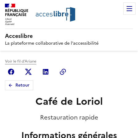
RÉPUBLIQUE
FRANÇAISE
Acceslibre
La plateforme collaborative de l’accessibilité
Voir le fil d'Ariane
Facebook
X (anciennement Twitter)
Linkedin
Copier le lien
Retour
Café de Loriol
Restauration rapide
Informations générales