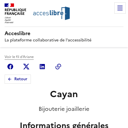
RÉPUBLIQUE
FRANÇAISE
Acceslibre
La plateforme collaborative de l’accessibilité
Voir le fil d'Ariane
Facebook
X (anciennement Twitter)
Linkedin
Copier le lien
Retour
Cayan
Bijouterie joaillerie
Informations générales