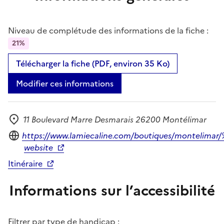
Niveau de complétude des informations de la fiche :
21%
Télécharger la fiche (PDF, environ 35 Ko)
Modifier ces informations
11 Boulevard Marre Desmarais 26200 Montélimar
Adresse
Site internet
https://www.lamiecaline.com/boutiques/montel
website
Itinéraire
Informations sur l’accessibilité
Filtrer par type de handicap :