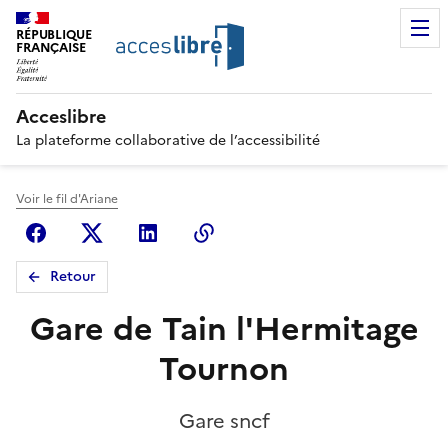
RÉPUBLIQUE
FRANÇAISE
Acceslibre
La plateforme collaborative de l’accessibilité
Voir le fil d'Ariane
Facebook
X (anciennement Twitter)
Linkedin
Copier le lien
Retour
Gare de Tain l'Hermitage
Tournon
Gare sncf