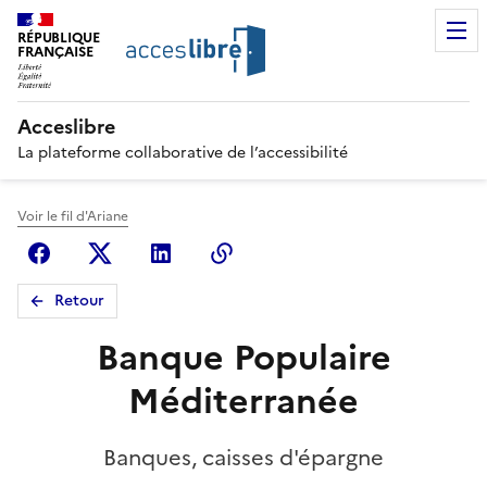
RÉPUBLIQUE
FRANÇAISE
Acceslibre
La plateforme collaborative de l’accessibilité
Voir le fil d'Ariane
Facebook
X (anciennement Twitter)
Linkedin
Copier le lien
Retour
Banque Populaire
Méditerranée
Banques, caisses d'épargne