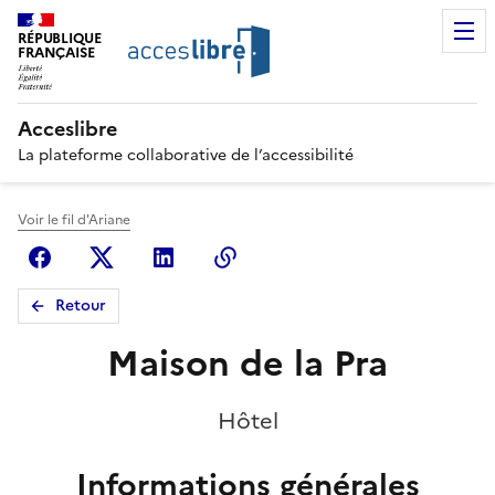
RÉPUBLIQUE
FRANÇAISE
Acceslibre
La plateforme collaborative de l’accessibilité
Voir le fil d'Ariane
Facebook
X (anciennement Twitter)
Linkedin
Copier le lien
Retour
Maison de la Pra
Hôtel
Informations générales