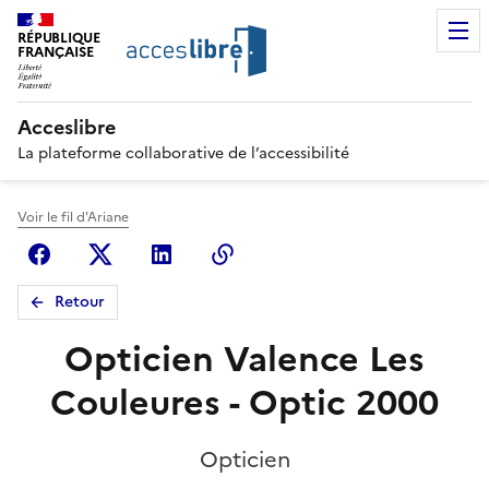
RÉPUBLIQUE
FRANÇAISE
Acceslibre
La plateforme collaborative de l’accessibilité
Voir le fil d'Ariane
Facebook
X (anciennement Twitter)
Linkedin
Copier le lien
Retour
Opticien Valence Les
Couleures - Optic 2000
Opticien