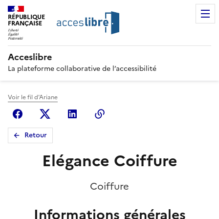
RÉPUBLIQUE
FRANÇAISE
Acceslibre
La plateforme collaborative de l’accessibilité
Voir le fil d'Ariane
Facebook
X (anciennement Twitter)
Linkedin
Copier le lien
Retour
Elégance Coiffure
Coiffure
Informations générales