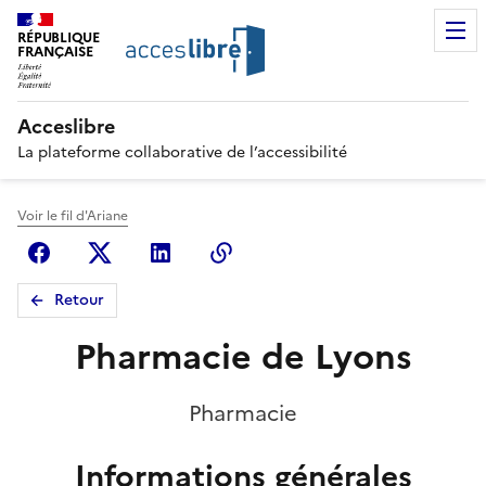
RÉPUBLIQUE
FRANÇAISE
Acceslibre
La plateforme collaborative de l’accessibilité
Voir le fil d'Ariane
Facebook
X (anciennement Twitter)
Linkedin
Copier le lien
Retour
Pharmacie de Lyons
Pharmacie
Informations générales