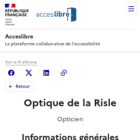
RÉPUBLIQUE
FRANÇAISE
Acceslibre
La plateforme collaborative de l’accessibilité
Voir le fil d'Ariane
Facebook
X (anciennement Twitter)
Linkedin
Copier le lien
Retour
Optique de la Risle
Opticien
Informations générales