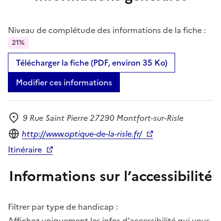
Niveau de complétude des informations de la fiche :
21%
Télécharger la fiche (PDF, environ 35 Ko)
Modifier ces informations
9 Rue Saint Pierre 27290 Montfort-sur-Risle
Adresse
Site internet
http://www.optique-de-la-risle.fr/
Itinéraire
Informations sur l’accessibilité
Filtrer par type de handicap :
Affichez uniquement les infos d'accessibilité qui vous