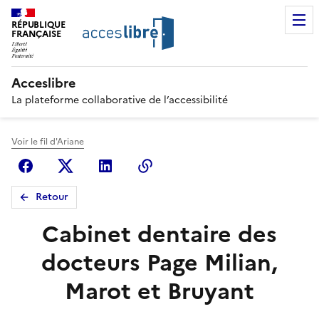
RÉPUBLIQUE
FRANÇAISE
Acceslibre
La plateforme collaborative de l’accessibilité
Voir le fil d'Ariane
Facebook
X (anciennement Twitter)
Linkedin
Copier le lien
Retour
Cabinet dentaire des
docteurs Page Milian,
Marot et Bruyant