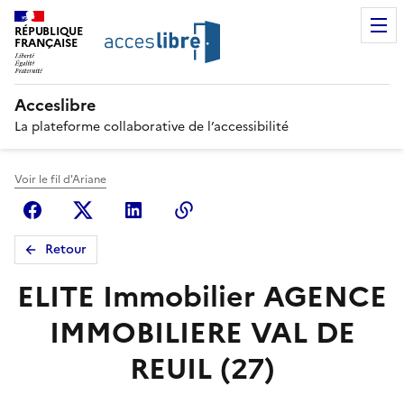
RÉPUBLIQUE
FRANÇAISE
Acceslibre
La plateforme collaborative de l’accessibilité
Voir le fil d'Ariane
Facebook
X (anciennement Twitter)
Linkedin
Copier le lien
Retour
ELITE Immobilier AGENCE
IMMOBILIERE VAL DE
REUIL (27)