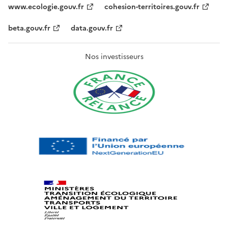
www.ecologie.gouv.fr
cohesion-territoires.gouv.fr
beta.gouv.fr
data.gouv.fr
Nos investisseurs