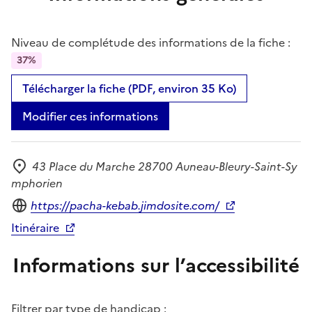
Niveau de complétude des informations de la fiche :
37%
Télécharger la fiche (PDF, environ 35 Ko)
Modifier ces informations
43 Place du Marche 28700 Auneau-Bleury-Saint-Sy
Adresse
mphorien
Site internet
https://pacha-kebab.jimdosite.com/
Itinéraire
Informations sur l’accessibilité
Filtrer par type de handicap :