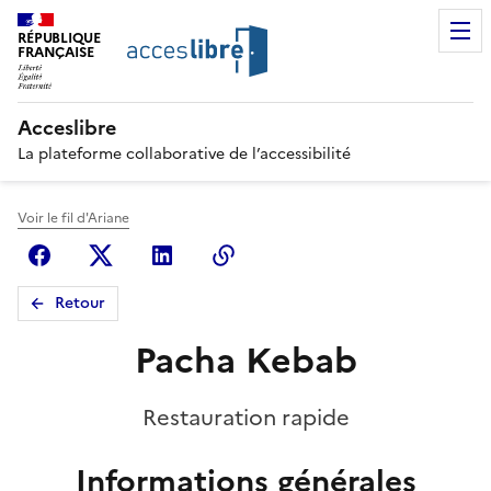
RÉPUBLIQUE
FRANÇAISE
Acceslibre
La plateforme collaborative de l’accessibilité
Voir le fil d'Ariane
Facebook
X (anciennement Twitter)
Linkedin
Copier le lien
Retour
Pacha Kebab
Restauration rapide
Informations générales