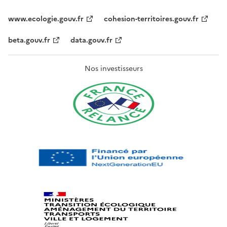
www.ecologie.gouv.fr
cohesion-territoires.gouv.fr
beta.gouv.fr
data.gouv.fr
Nos investisseurs