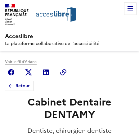
RÉPUBLIQUE
FRANÇAISE
Acceslibre
La plateforme collaborative de l’accessibilité
Voir le fil d'Ariane
Facebook
X (anciennement Twitter)
Linkedin
Copier le lien
Retour
Cabinet Dentaire
DENTAMY
Dentiste, chirurgien dentiste