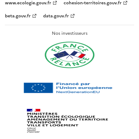
www.ecologie.gouv.fr
cohesion-territoires.gouv.fr
beta.gouv.fr
data.gouv.fr
Nos investisseurs