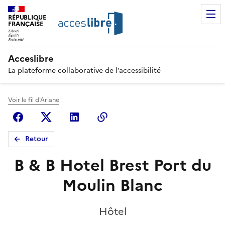
RÉPUBLIQUE
FRANÇAISE
Acceslibre
La plateforme collaborative de l’accessibilité
Voir le fil d'Ariane
Facebook
X (anciennement Twitter)
Linkedin
Copier le lien
Retour
B & B Hotel Brest Port du
Moulin Blanc
Hôtel