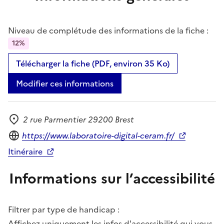
Niveau de complétude des informations de la fiche :
12%
Télécharger la fiche (PDF, environ 35 Ko)
Modifier ces informations
2 rue Parmentier 29200 Brest
Adresse
Site internet
https://www.laboratoire-digital-ceram.fr/
Itinéraire
Informations sur l’accessibilité
Filtrer par type de handicap :
Affichez uniquement les infos d'accessibilité qui vous