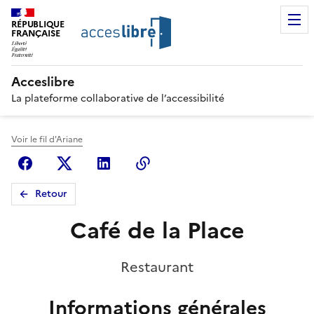
RÉPUBLIQUE
FRANÇAISE
Acceslibre
La plateforme collaborative de l’accessibilité
Voir le fil d'Ariane
Facebook
X (anciennement Twitter)
Linkedin
Copier le lien
Retour
Café de la Place
Restaurant
Informations générales