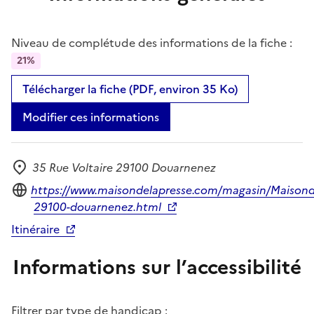
Niveau de complétude des informations de la fiche :
21%
Télécharger la fiche (PDF, environ 35 Ko)
Modifier ces informations
35 Rue Voltaire 29100 Douarnenez
Adresse
Site internet
https://www.maisondelapresse.com/magasin/Maisond
29100-douarnenez.html
Itinéraire
Informations sur l’accessibilité
Filtrer par type de handicap :