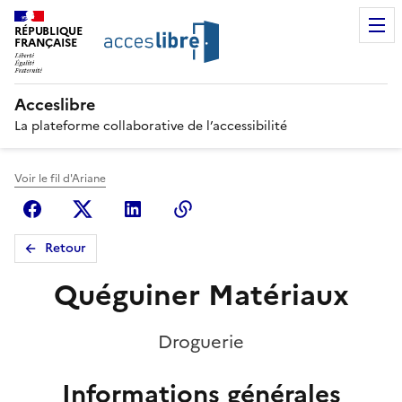
RÉPUBLIQUE
FRANÇAISE
Acceslibre
La plateforme collaborative de l’accessibilité
Voir le fil d'Ariane
Facebook
X (anciennement Twitter)
Linkedin
Copier le lien
Retour
Quéguiner Matériaux
Droguerie
Informations générales