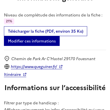
Niveau de complétude des informations de la fiche :
21%
Télécharger la fiche (PDF, environ 35 Ko)
Modifier ces informations
Chemin de Park Ar C'Hastel 29170 Fouesnant
Adresse
Site internet
https://www.queguiner.fr/
Itinéraire
Informations sur l’accessibilité
Filtrer par type de handicap :
Affichez uniquement les infos d'accessibilité qui vous