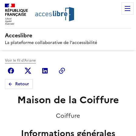
RÉPUBLIQUE
FRANÇAISE
Acceslibre
La plateforme collaborative de l’accessibilité
Voir le fil d'Ariane
Facebook
X (anciennement Twitter)
Linkedin
Copier le lien
Retour
Maison de la Coiffure
Coiffure
Informations générales