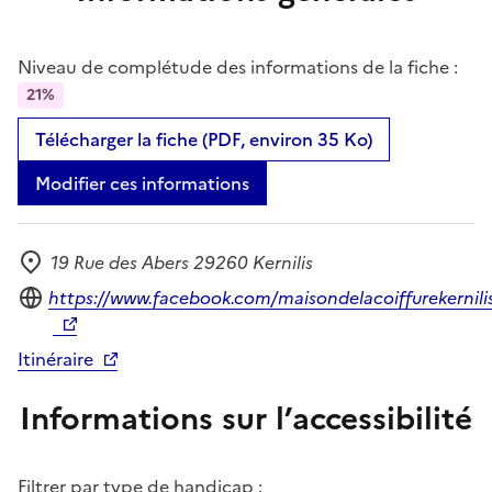
Niveau de complétude des informations de la fiche :
21%
Télécharger la fiche (PDF, environ 35 Ko)
Modifier ces informations
19 Rue des Abers 29260 Kernilis
Adresse
Site internet
https://www.facebook.com/maisondelacoiffurekernili
Itinéraire
Informations sur l’accessibilité
Filtrer par type de handicap :