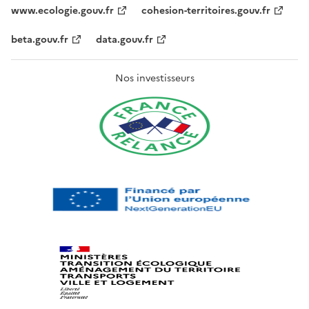
www.ecologie.gouv.fr
cohesion-territoires.gouv.fr
beta.gouv.fr
data.gouv.fr
Nos investisseurs