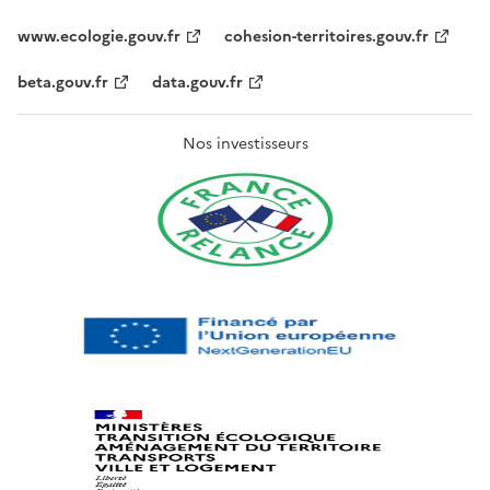
www.ecologie.gouv.fr
cohesion-territoires.gouv.fr
beta.gouv.fr
data.gouv.fr
Nos investisseurs