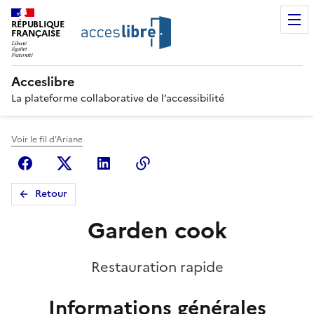
RÉPUBLIQUE
FRANÇAISE
Acceslibre
La plateforme collaborative de l’accessibilité
Voir le fil d'Ariane
Facebook
X (anciennement Twitter)
Linkedin
Copier le lien
Retour
Garden cook
Restauration rapide
Informations générales