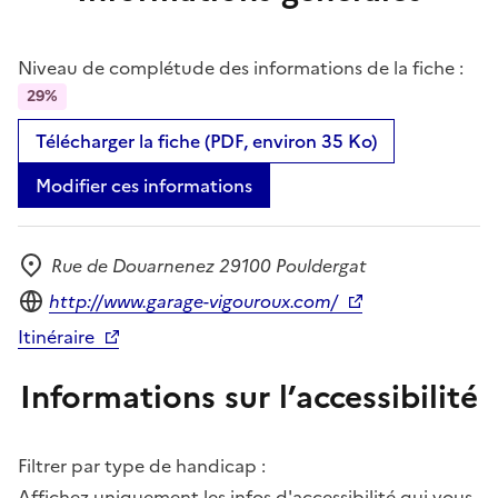
Niveau de complétude des informations de la fiche :
29%
Télécharger la fiche (PDF, environ 35 Ko)
Modifier ces informations
Rue de Douarnenez 29100 Pouldergat
Adresse
Site internet
http://www.garage-vigouroux.com/
Itinéraire
Informations sur l’accessibilité
Filtrer par type de handicap :
Affichez uniquement les infos d'accessibilité qui vous