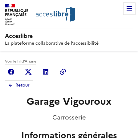
RÉPUBLIQUE
FRANÇAISE
Acceslibre
La plateforme collaborative de l’accessibilité
Voir le fil d'Ariane
Facebook
X (anciennement Twitter)
Linkedin
Copier le lien
Retour
Garage Vigouroux
Carrosserie
Informations générales