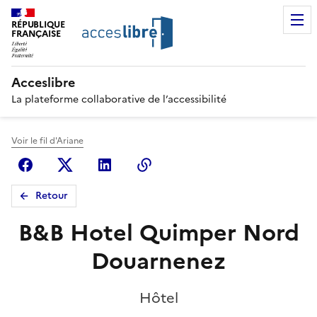
RÉPUBLIQUE
FRANÇAISE
Acceslibre
La plateforme collaborative de l’accessibilité
Voir le fil d'Ariane
Facebook
X (anciennement Twitter)
Linkedin
Copier le lien
Retour
B&B Hotel Quimper Nord
Douarnenez
Hôtel