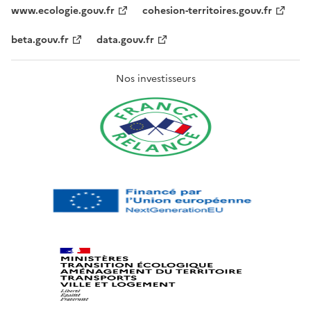
www.ecologie.gouv.fr
cohesion-territoires.gouv.fr
beta.gouv.fr
data.gouv.fr
Nos investisseurs