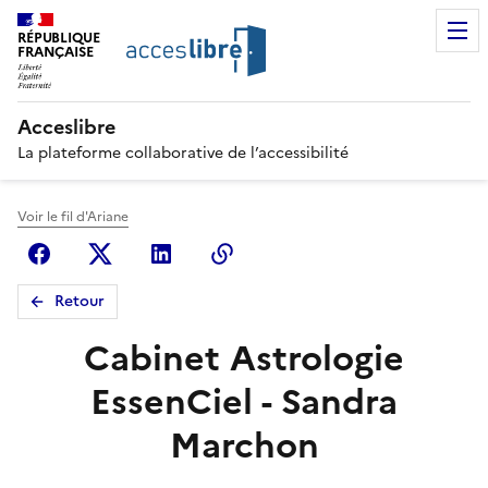
RÉPUBLIQUE
FRANÇAISE
Acceslibre
La plateforme collaborative de l’accessibilité
Voir le fil d'Ariane
Facebook
X (anciennement Twitter)
Linkedin
Copier le lien
Retour
Cabinet Astrologie
EssenCiel - Sandra
Marchon