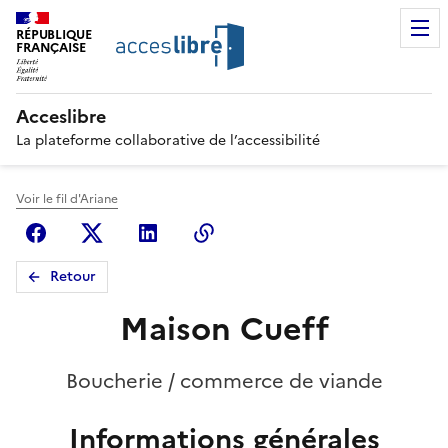
RÉPUBLIQUE
FRANÇAISE
Acceslibre
La plateforme collaborative de l’accessibilité
Voir le fil d'Ariane
Facebook
X (anciennement Twitter)
Linkedin
Copier le lien
Retour
Maison Cueff
Boucherie / commerce de viande
Informations générales