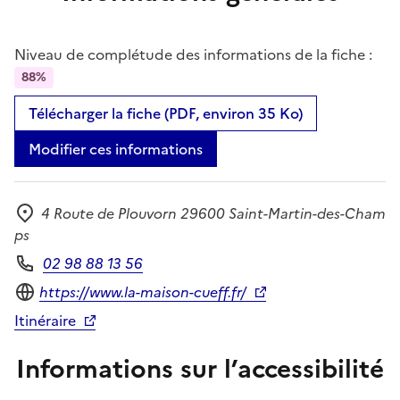
Niveau de complétude des informations de la fiche :
88%
Télécharger la fiche (PDF, environ 35 Ko)
Modifier ces informations
4 Route de Plouvorn 29600 Saint-Martin-des-Cham
Adresse
ps
02 98 88 13 56
Téléphone
Site internet
https://www.la-maison-cueff.fr/
Itinéraire
Informations sur l’accessibilité