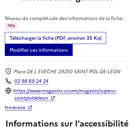
Niveau de complétude des informations de la fiche :
74%
Télécharger la fiche (PDF, environ 35 Ko)
Modifier ces informations
Place DE L EVECHE 29250 SAINT-POL-DE-LEON
Adresse
02 98 69 24 24
Téléphone
Site internet
https://www.magasins-u.com/magasin/superu-
saintpoldeleon
Itinéraire
Informations sur l’accessibilité