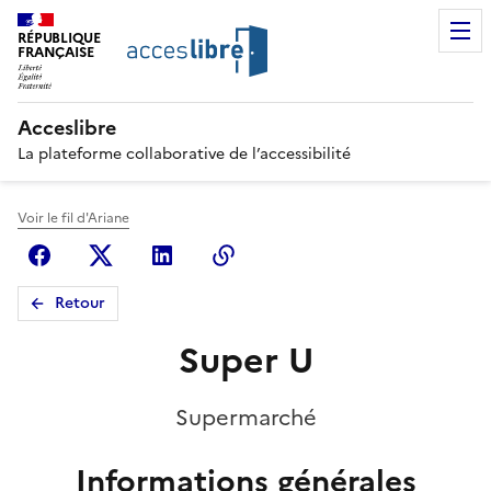
RÉPUBLIQUE
FRANÇAISE
Acceslibre
La plateforme collaborative de l’accessibilité
Voir le fil d'Ariane
Facebook
X (anciennement Twitter)
Linkedin
Copier le lien
Retour
Super U
Supermarché
Informations générales