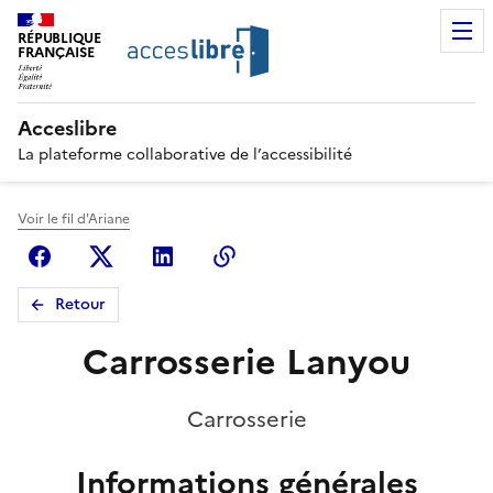
RÉPUBLIQUE
FRANÇAISE
Acceslibre
La plateforme collaborative de l’accessibilité
Voir le fil d'Ariane
Facebook
X (anciennement Twitter)
Linkedin
Copier le lien
Retour
Carrosserie Lanyou
Carrosserie
Informations générales