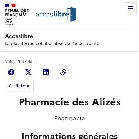
RÉPUBLIQUE
FRANÇAISE
Acceslibre
La plateforme collaborative de l’accessibilité
Voir le fil d'Ariane
Facebook
X (anciennement Twitter)
Linkedin
Copier le lien
Retour
Pharmacie des Alizés
Pharmacie
Informations générales