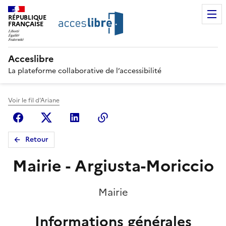
RÉPUBLIQUE
FRANÇAISE
Acceslibre
La plateforme collaborative de l’accessibilité
Voir le fil d'Ariane
Facebook
X (anciennement Twitter)
Linkedin
Copier le lien
Retour
Mairie - Argiusta-Moriccio
Mairie
Informations générales