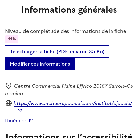
Informations générales
Niveau de complétude des informations de la fiche :
44%
Télécharger la fiche (PDF, environ 35 Ko)
Modifier ces informations
Centre Commercial Plaine Effrico 20167 Sarrola-Ca
Adresse
rcopino
Site internet
https://www.uneheurepoursoi.com/institut/ajaccio/
Itinéraire
Informations sur l’accessibilité