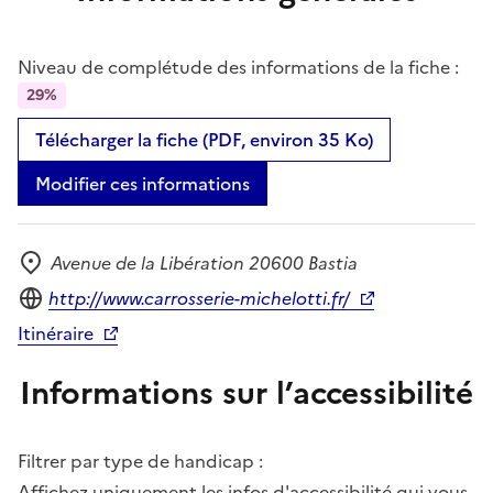
Niveau de complétude des informations de la fiche :
29%
Télécharger la fiche (PDF, environ 35 Ko)
Modifier ces informations
Avenue de la Libération 20600 Bastia
Adresse
Site internet
http://www.carrosserie-michelotti.fr/
Itinéraire
Informations sur l’accessibilité
Filtrer par type de handicap :
Affichez uniquement les infos d'accessibilité qui vous