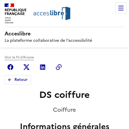
RÉPUBLIQUE
FRANÇAISE
Acceslibre
La plateforme collaborative de l’accessibilité
Voir le fil d'Ariane
Facebook
X (anciennement Twitter)
Linkedin
Copier le lien
Retour
DS coiffure
Coiffure
Informations générales