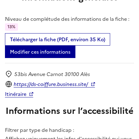
Niveau de complétude des informations de la fiche :
13%
Télécharger la fiche (PDF, environ 35 Ko)
Modifier ces informations
53bis Avenue Carnot 30100 Alès
Adresse
Site internet
https://ds-coiffure.business.site/
Itinéraire
Informations sur l’accessibilité
Filtrer par type de handicap :
Affichez uniquement les infos d'accessibilité qui vous