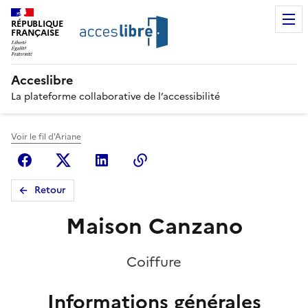
RÉPUBLIQUE
FRANÇAISE
Acceslibre
La plateforme collaborative de l’accessibilité
Voir le fil d'Ariane
Facebook
X (anciennement Twitter)
Linkedin
Copier le lien
Retour
Maison Canzano
Coiffure
Informations générales