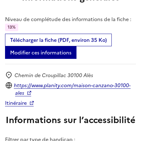
Niveau de complétude des informations de la fiche :
13%
Télécharger la fiche (PDF, environ 35 Ko)
Modifier ces informations
Chemin de Croupillac 30100 Alès
Adresse
Site internet
https://www.planity.com/maison-canzano-30100-
ales
Itinéraire
Informations sur l’accessibilité
Filtrer par type de handicap :