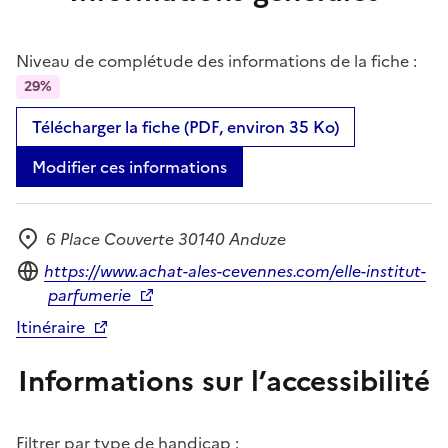
Niveau de complétude des informations de la fiche :
29%
Télécharger la fiche (PDF, environ 35 Ko)
Modifier ces informations
6 Place Couverte 30140 Anduze
Adresse
Site internet
https://www.achat-ales-cevennes.com/elle-institut-
parfumerie
Itinéraire
Informations sur l’accessibilité
Filtrer par type de handicap :