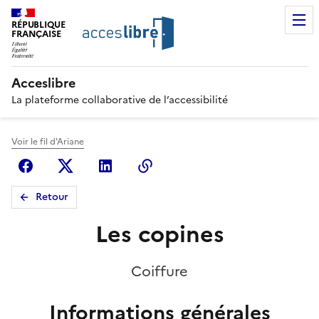
RÉPUBLIQUE
FRANÇAISE
Acceslibre
La plateforme collaborative de l’accessibilité
Voir le fil d'Ariane
Facebook
X (anciennement Twitter)
Linkedin
Copier le lien
Retour
Les copines
Coiffure
Informations générales