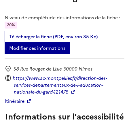
Niveau de complétude des informations de la fiche :
20%
Télécharger la fiche (PDF, environ 35 Ko)
Modifier ces informations
58 Rue Rouget de Lisle 30000 Nîmes
Adresse
Site internet
https://www.ac-montpellier.fr/direction-des-
services-departementaux-de-l-education-
nationale-du-gard-121478
Itinéraire
Informations sur l’accessibilité