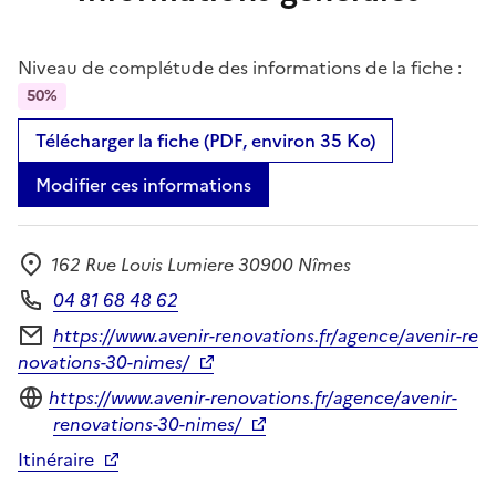
Niveau de complétude des informations de la fiche :
50%
Télécharger la fiche (PDF, environ 35 Ko)
Modifier ces informations
162 Rue Louis Lumiere 30900 Nîmes
Adresse
04 81 68 48 62
Téléphone
https://www.avenir-renovations.fr/agence/avenir-re
Formulaire de contact
novations-30-nimes/
Site internet
https://www.avenir-renovations.fr/agence/avenir-
renovations-30-nimes/
Itinéraire