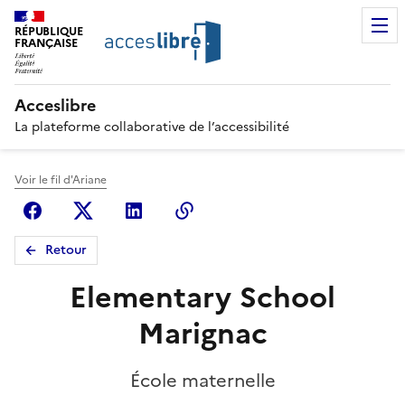
RÉPUBLIQUE
FRANÇAISE
Acceslibre
La plateforme collaborative de l’accessibilité
Voir le fil d'Ariane
Facebook
X (anciennement Twitter)
Linkedin
Copier le lien
Retour
Elementary School
Marignac
École maternelle