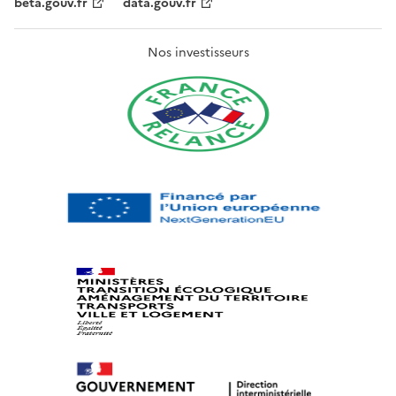
beta.gouv.fr
data.gouv.fr
Nos investisseurs